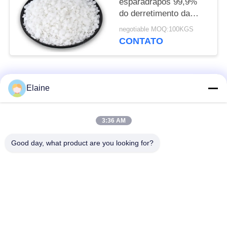
esparadrapos 99,9%
do derretimento da
cera branca do
negotiable MOQ:100KGS
polietileno do pó
CONTATO
Categorias populares
Todos
Elaine
estabilizador de calor
Estabilizador do
3:36 AM
do pvc
zinco do cálcio
Good day, what product are you looking for?
Grânulo compostos
Compostos de
do PVC
acoplagem de UPVC
a ligação baseou o
Plastificante
estabilizador do pvc
industrial