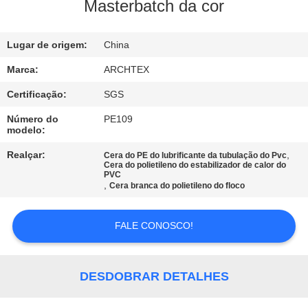
CONTROLE
Masterbatch da cor
DA
Lugar de origem:
China
QUALIDADE
Marca:
ARCHTEX
CONTACTE-
Certificação:
SGS
NOS
Número do
PE109
modelo:
PEÇA
Realçar:
,
Cera do PE do lubrificante da tubulação do Pvc
Cera do polietileno do estabilizador de calor do
PVC
UMAS
,
Cera branca do polietileno do floco
CITAÇÕES
FALE CONOSCO!
MAPA
DO
DESDOBRAR DETALHES
SITE