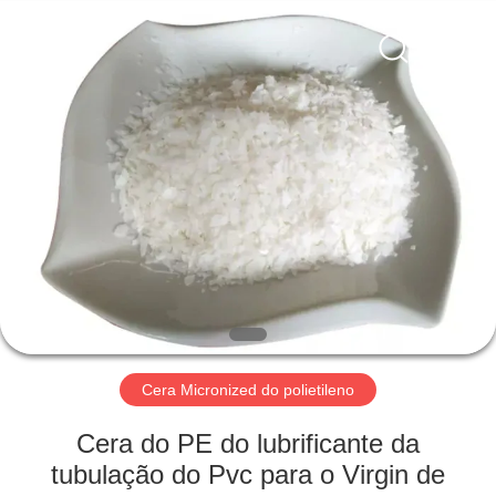
2026
Taizhou
Liancheng
Chemical
Co.,
Ltd..
All
Rights
CASA
Reserved.
PRODUTOS
SOBRE
NÓS
EXCURSÃO
DA
Cera Micronized do polietileno
FÁBRICA
Cera do PE do lubrificante da
tubulação do Pvc para o Virgin de