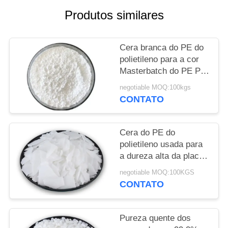
Produtos similares
PRIVACY
POLICY
Cera branca do PE do
polietileno para a cor
Masterbatch do PE PP
e do PVC
negotiable MOQ:100kgs
CONTATO
Cera do PE do
polietileno usada para
a dureza alta da placa
plástica de madeira
negotiable MOQ:100KGS
CONTATO
Pureza quente dos