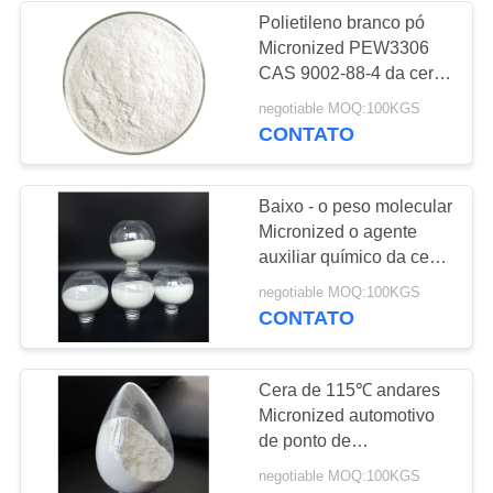
Polietileno branco pó
Micronized PEW3306
CAS 9002-88-4 da cera
do polietileno para
negotiable MOQ:100KGS
revestir
CONTATO
Baixo - o peso molecular
Micronized o agente
auxiliar químico da cera
PE-108 do polietileno
negotiable MOQ:100KGS
CONTATO
Cera de 115℃ andares
Micronized automotivo
de ponto de
amaciamento da cera
negotiable MOQ:100KGS
PE-110 do polietileno