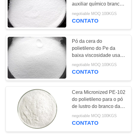
auxiliar químico branco
PRIVACY
dos produtos do PVC
negotiable MOQ:100KGS
CONTATO
POLICY
Pó da cera do
polietileno do Pe da
baixa viscosidade usado
na linha da marcação de
negotiable MOQ:100KGS
estrada
CONTATO
Cera Micronized PE-102
do polietileno para o pó
de lustro do branco da
cera do carro do
negotiable MOQ:100KGS
assoalho
CONTATO