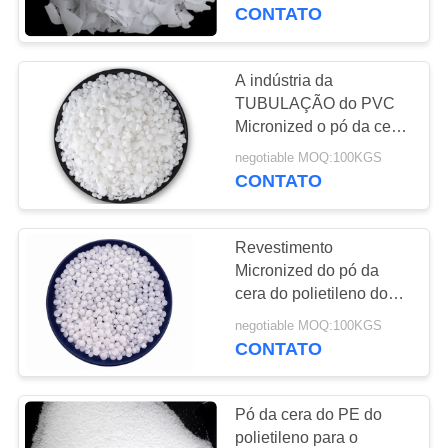
CONTROLE
CONTATO
DA
QUALIDADE
A indústria da
TUBULAÇÃO do PVC
Micronized o pó da cera
CONTACTE-
do polietileno para
negotiable MOQ:100KGS
NOS
revestimentos industriais
CONTATO
da tinta
PEÇA
Revestimento
UMAS
Micronized do pó da
CITAÇÕES
cera do polietileno do
Pe para a tubulação do
negotiable MOQ:100KGS
Pvc
CONTATO
MAPA
DO
Pó da cera do PE do
SITE
polietileno para o