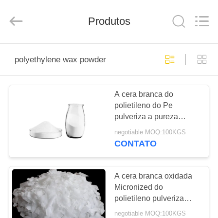
2025
Taizhou
Liancheng
Chemical
Produtos
Co.,
Ltd..
All
Rights
CASA
Reserved.
polyethylene wax powder
PRODUTOS
A cera branca do
polietileno do Pe
SOBRE
pulveriza a pureza
NÓS
99,9% para o lubrificante
negotiable MOQ:100KGS
do PVC
CONTATO
EXCURSÃO
DA
A cera branca oxidada
Micronized do
FÁBRICA
polietileno pulveriza
9002-88-4
negotiable MOQ:100KGS