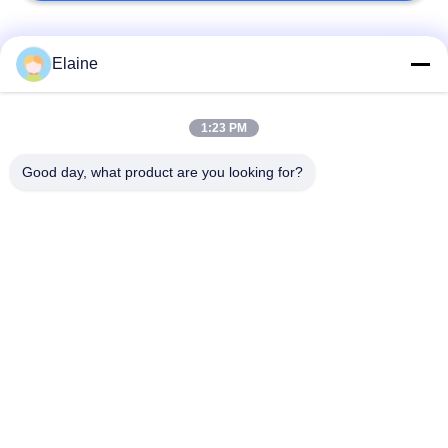
Categorias populares
Todos
Elaine
estabilizador de calor
Estabilizador do
1:23 PM
do pvc
zinco do cálcio
Good day, what product are you looking for?
Grânulo compostos
Compostos de
do PVC
acoplagem de UPVC
a ligação baseou o
Plastificante
estabilizador do pvc
industrial
modificador do
Lubrificante do PVC
impacto para o pvc