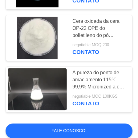
CONTATO
do Pvc
Cera oxidada da cera
OP-22 OPE do
polietileno do pó
plastificante industrial
negotiable MOQ:200
branco para o PVC
CONTATO
rígido
A pureza do ponto de
amaciamento 115℃
99,9% Micronized a cera
do polietileno
negotiable MOQ:100KGS
CONTATO
FALE CONOSCO!