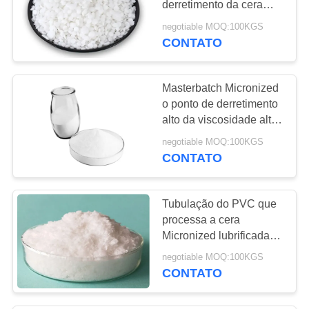
derretimento da cera
branca do polietileno do
negotiable MOQ:100KGS
pó
CONTATO
Masterbatch Micronized
o ponto de derretimento
alto da viscosidade alta
da cera do polietileno
negotiable MOQ:100KGS
CONTATO
Tubulação do PVC que
processa a cera
Micronized lubrificada
CAS 9002-88-4 do
negotiable MOQ:100KGS
polietileno
CONTATO