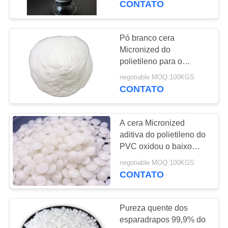
CONTATO
Pó branco cera
Micronized do
polietileno para o
revestimento da pintura
negotiable MOQ:100KGS
da tubulação do PVC
CONTATO
A cera Micronized
aditiva do polietileno do
PVC oxidou o baixo
esparadrapo
negotiable MOQ:100KGS
CONTATO
Pureza quente dos
esparadrapos 99,9% do