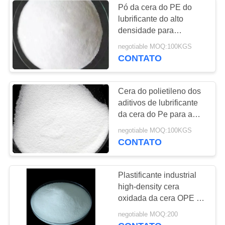
Pó da cera do PE do
lubrificante do alto
densidade para
produtos químicos da
negotiable MOQ:100KGS
indústria do PVC
CONTATO
Cera do polietileno dos
aditivos de lubrificante
da cera do Pe para a
tubulação do Pvc
negotiable MOQ:100KGS
CONTATO
Plastificante industrial
high-density cera
oxidada da cera OPE do
polietileno para a placa
negotiable MOQ:200
de formação de espuma