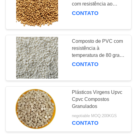
com resistência ao
PRIVACY
impacto igual ou
CONTATO
superior a 7 KJ por
51
POLICY
metro quadrado e
a ligação baseou o
inflamabilidade UL94 V2
para o material
Composto de PVC com
estabilizador do pvc
resistência à
temperatura de 80 graus
Celsius, ideal para
CONTATO
moldagem por injeção,
proporcionando
resistência consistente e
11
ao calor
Plásticos Virgens Upvc
Plastificante
Cpvc Compostos
Granulados
industrial
negotiable MOQ:200KGS
CONTATO