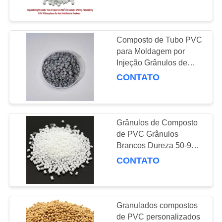
CONTROLE
DA
QUALIDADE
Composto de Tubo PVC
112
para Moldagem por
Grânulo compostos
Injeção Grânulos de
CONTACTE-
PVC para Perfis e
CONTATO
do PVC
NOS
Eletrodutos de PVC
PEÇA
Grânulos de Composto
UMAS
de PVC Grânulos
CITAÇÕES
Brancos Dureza 50-90
27
Shore A Perfeitos para
CONTATO
Compostos de
Isolamento Elétrico e
MAPA
Materiais de Construção
acoplagem de
DO
Granulados compostos
UPVC
SITE
de PVC personalizados