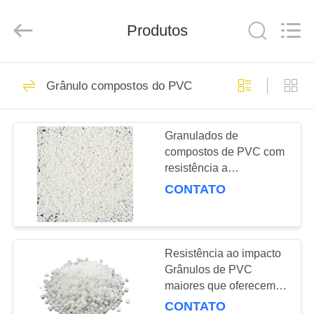
2026
Taizhou
Liancheng
Chemical
Produtos
Co.,
Ltd..
All
Rights
CASA
Reserved.
94
Grânulo compostos do PVC
estabilizador de
PRODUTOS
calor do pvc
Granulados de
compostos de PVC com
SOBRE
resistência a
NÓS
temperaturas de 80 °C e
CONTATO
resistência a impactos
73
EXCURSÃO
Estabilizador do
DA
Resistência ao impacto
Grânulos de PVC
FÁBRICA
zinco do cálcio
maiores que oferecem
inflamabilidade
CONTATO