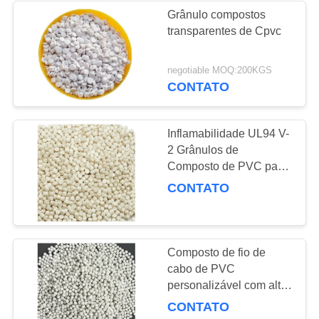
Grânulo compostos
transparentes de Cpvc
17
negotiable MOQ:200KGS
Lubrificante do PVC
CONTATO
Inflamabilidade UL94 V-
2 Grânulos de
Composto de PVC para
Materiais de Moldagem
CONTATO
18
por Injeção de Longa
modificador do
Duração
impacto para o pvc
Composto de fio de
cabo de PVC
personalizável com alta
elongação e densidade
CONTATO
1,3-1,45 G/cm3