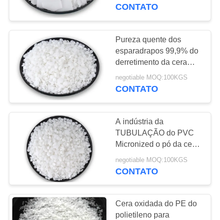
CONTROLE
CONTATO
DA
QUALIDADE
Pureza quente dos
112
esparadrapos 99,9% do
Grânulo compostos
derretimento da cera
CONTACTE-
branca do polietileno do
do PVC
negotiable MOQ:100KGS
NOS
pó
CONTATO
PEÇA
A indústria da
UMAS
TUBULAÇÃO do PVC
CITAÇÕES
Micronized o pó da cera
27
do polietileno para
negotiable MOQ:100KGS
Compostos de
revestimentos industriais
CONTATO
MAPA
da tinta
acoplagem de
DO
Cera oxidada do PE do
UPVC
SITE
polietileno para