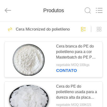
2026
Taizhou
Liancheng
Chemical
Produtos
Co.,
Ltd..
All
Rights
CASA
Reserved.
94
Cera Micronized do polietileno
estabilizador de
PRODUTOS
calor do pvc
Cera branca do PE do
polietileno para a cor
SOBRE
Masterbatch do PE PP e
NÓS
do PVC
negotiable MOQ:100kgs
CONTATO
73
EXCURSÃO
Estabilizador do
DA
Cera do PE do
polietileno usada para a
FÁBRICA
zinco do cálcio
dureza alta da placa
plástica de madeira
negotiable MOQ:100KGS