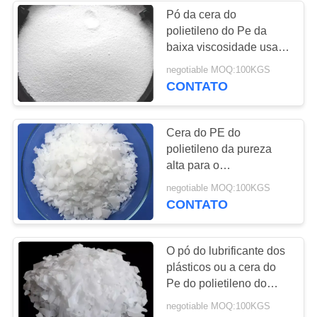
Pó da cera do
polietileno do Pe da
17
baixa viscosidade usado
na linha da marcação de
negotiable MOQ:100KGS
Lubrificante do PVC
estrada
CONTATO
Cera do PE do
polietileno da pureza
alta para o
processamento do Pvc
18
negotiable MOQ:100KGS
do lubrificante
CONTATO
modificador do
impacto para o pvc
O pó do lubrificante dos
plásticos ou a cera do
Pe do polietileno do
floco oxidaram
negotiable MOQ:100KGS