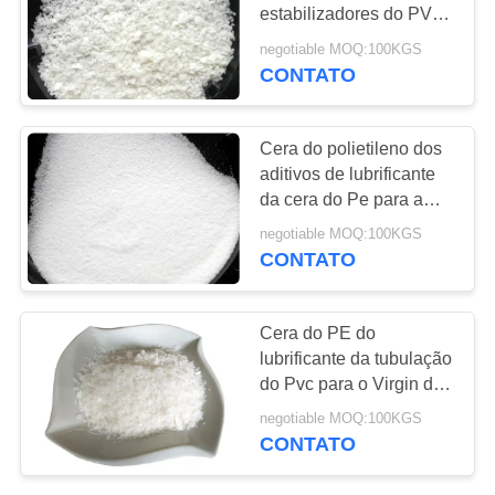
estabilizadores do PVC
PRIVACY
e do PVC
negotiable MOQ:100KGS
CONTATO
51
POLICY
a ligação baseou o
Cera do polietileno dos
estabilizador do pvc
aditivos de lubrificante
da cera do Pe para a
tubulação do Pvc
negotiable MOQ:100KGS
CONTATO
11
Cera do PE do
Plastificante
lubrificante da tubulação
do Pvc para o Virgin de
industrial
Masterbatch da cor
negotiable MOQ:100KGS
CONTATO