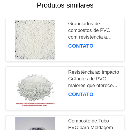
Produtos similares
PRIVACY
POLICY
Granulados de
compostos de PVC
com resistência a
temperaturas de 80 °C
CONTATO
e resistência a
impactos
Resistência ao impacto
Grânulos de PVC
maiores que oferecem
inflamabilidade
CONTATO
Composto de Tubo
PVC para Moldagem