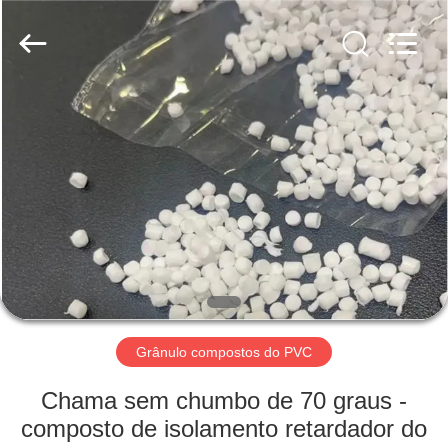
2026
Taizhou
Liancheng
Chemical
Co.,
Ltd..
All
Rights
CASA
Reserved.
PRODUTOS
SOBRE
NÓS
EXCURSÃO
DA
Grânulo compostos do PVC
FÁBRICA
Chama sem chumbo de 70 graus -
composto de isolamento retardador do