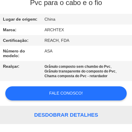
CONTROLE
Pvc para o cabo e o fio
DA
Lugar de origem:
China
QUALIDADE
Marca:
ARCHTEX
CONTACTE-
Certificação:
REACH, FDA
NOS
Número do
ASA
modelo:
PEÇA
Realçar:
,
Grânulo composto sem chumbo do Pvc
,
Grânulo transparente do composto do Pvc
UMAS
Chama composta do Pvc - retardador
CITAÇÕES
FALE CONOSCO!
MAPA
DO
DESDOBRAR DETALHES
SITE