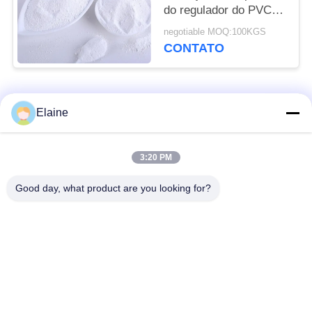
do regulador do PVC
do resíduo da peneira
negotiable MOQ:100KGS
para sapatas embarca
CONTATO
as tubulações
Categorias populares
Todos
Elaine
estabilizador de calor
Estabilizador do
3:20 PM
do pvc
zinco do cálcio
Good day, what product are you looking for?
Grânulo compostos
Compostos de
do PVC
acoplagem de UPVC
a ligação baseou o
Plastificante
estabilizador do pvc
industrial