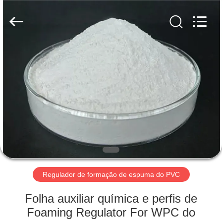
2026
Taizhou
Liancheng
Chemical
Co.,
Ltd..
All
Rights
CASA
Reserved.
PRODUTOS
SOBRE
NÓS
EXCURSÃO
DA
Regulador de formação de espuma do PVC
FÁBRICA
Folha auxiliar química e perfis de
Foaming Regulator For WPC do