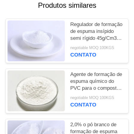
Produtos similares
PRIVACY
POLICY
Regulador de formação
de espuma insípido
semi rígido 45g/Cm3
do PVC usado
negotiable MOQ:100KGS
espumando
CONTATO
Agente de formação de
espuma químico do
PVC para o composto
de sopro do ar da
negotiable MOQ:100KGS
espuma do
CONTATO
estabilizador
2,0% o pó branco de
formação de espuma