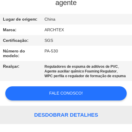
CONTROLE
agente
DA
Lugar de origem:
China
QUALIDADE
Marca:
ARCHTEX
CONTACTE-
Certificação:
SGS
NOS
Número do
PA-530
modelo:
PEÇA
Realçar:
,
Reguladores de espuma de aditivos de PVC
,
Agente auxiliar químico Foaming Regulator
UMAS
WPC perfila o regulador de formação de espuma
CITAÇÕES
FALE CONOSCO!
MAPA
DO
DESDOBRAR DETALHES
SITE